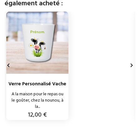
également acheté :
4
3


Verre Personnalisé Vache
V
A la maison pour le repas ou
le goûter, chez la nounou, à
la...
Prix
12,00 €